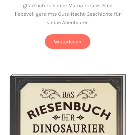
glücklich zu seiner Mama zurück. Eine
liebevoll gereimte Gute-Nacht-Geschichte für
kleine Abenteurer.
Nur
Weiterlesen
noch
zehn
Minuten,
kleiner
Dino