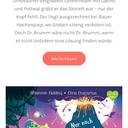
Dinosaurier vergraben! Gemeinsam mit Dachs
und Pottwal gräbt er das Skelett aus – nur der
Kopf fehlt. Der liegt ausgerechnet bei Bauer
Hackenpiep, wo Graben streng verboten ist.
Doch Dr. Brumm wäre nicht Dr. Brumm, wenn
er nicht trotzdem eine Lösung finden würde.
Dr.
Weiterlesen
Brumm
und
der
Megasaurus