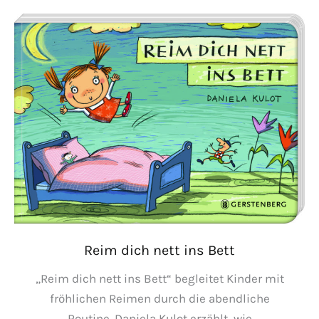
schlafen
gehen
Reim dich nett ins Bett
„Reim dich nett ins Bett“ begleitet Kinder mit
fröhlichen Reimen durch die abendliche
Routine. Daniela Kulot erzählt, wie