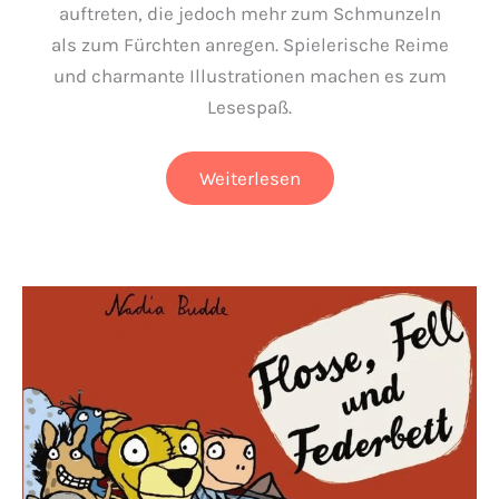
auftreten, die jedoch mehr zum Schmunzeln
als zum Fürchten anregen. Spielerische Reime
und charmante Illustrationen machen es zum
Lesespaß.
Eins
Weiterlesen
zwei
drei
Vampir