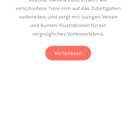
verschiedene Tiere sich auf das Zubettgehen
vorbereiten, und sorgt mit lustigen Versen
und bunten Illustrationen für ein
vergnügliches Vorleseerlebnis.
Reim
Weiterlesen
dich
nett
ins
Bett