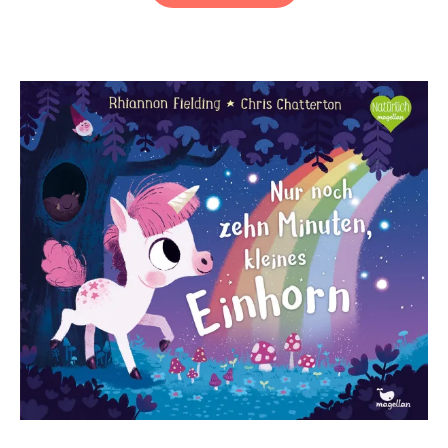
gut,
Bagger
Ben!