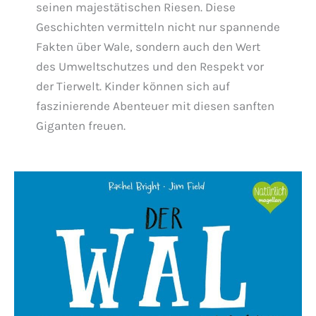
seinen majestätischen Riesen. Diese
Geschichten vermitteln nicht nur spannende
Fakten über Wale, sondern auch den Wert
des Umweltschutzes und den Respekt vor
der Tierwelt. Kinder können sich auf
faszinierende Abenteuer mit diesen sanften
Giganten freuen.