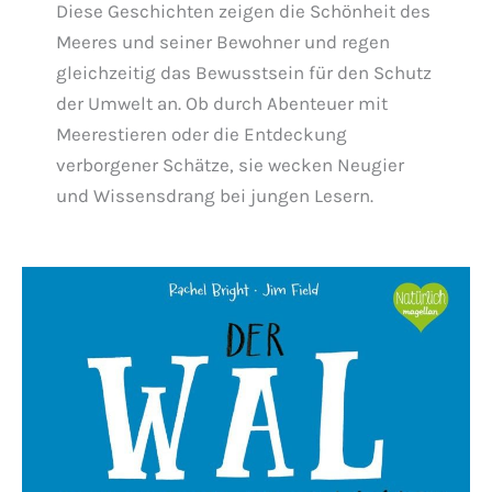
Diese Geschichten zeigen die Schönheit des
Meeres und seiner Bewohner und regen
gleichzeitig das Bewusstsein für den Schutz
der Umwelt an. Ob durch Abenteuer mit
Meerestieren oder die Entdeckung
verborgener Schätze, sie wecken Neugier
und Wissensdrang bei jungen Lesern.