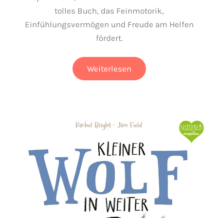
tolles Buch, das Feinmotorik,
Einfühlungsvermögen und Freude am Helfen
fördert.
Pusten,
Weiterlesen
trösten,
Pflaster
drauf!