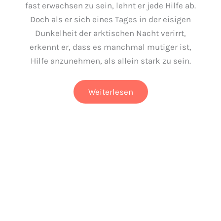
fast erwachsen zu sein, lehnt er jede Hilfe ab.
Doch als er sich eines Tages in der eisigen
Dunkelheit der arktischen Nacht verirrt,
erkennt er, dass es manchmal mutiger ist,
Hilfe anzunehmen, als allein stark zu sein.
Kleiner
Weiterlesen
Wolf
in
weiter
Welt