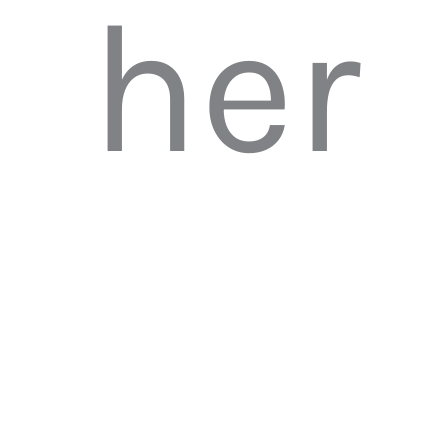
her
wür